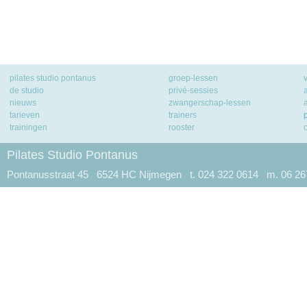
pilates studio pontanus
groep-lessen
de studio
privé-sessies
nieuws
zwangerschap-lessen
tarieven
trainers
trainingen
rooster
Pilates Studio Pontanus
Pontanusstraat 45 6524 HC Nijmegen t. 024 322 0614 m. 06 2